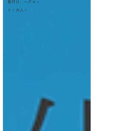
着付け、ヘアセッ
ト＜大人＞