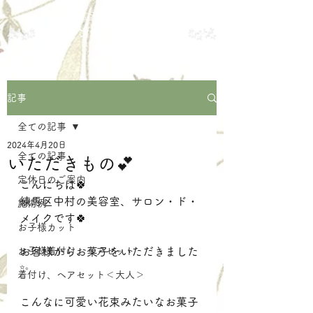
練馬区中村の美容室
サロン・ド・メイク
記事
全ての記事
2024年4月20日
全ての記事
いただきもの💕
定休日のご案内
こんにちは🍀
練馬区中村の美容室、サロン・ド・
施術例
メイクです🍀
お子様カット
お子様着付け、ヘアセット
お客様からお菓子をいただきました
✨
着付け、ヘアセット＜大人＞
こんなに可愛い花束みたいなお菓子