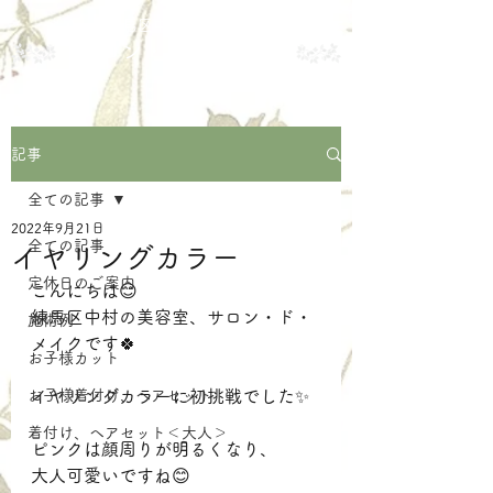
練馬区中村の美容室
サロン・ド・メイク
記事
全ての記事
2022年9月21日
全ての記事
イヤリングカラー
定休日のご案内
こんにちは😊
練馬区中村の美容室、サロン・ド・
施術例
メイクです🍀
お子様カット
お子様着付け、ヘアセット
イヤリングカラーに初挑戦でした✨
着付け、ヘアセット＜大人＞
ピンクは顔周りが明るくなり、
大人可愛いですね😊