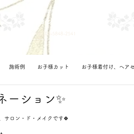
練馬区中村の美容室
サロン・ド・メイク
TEL 03-5848-2541
メニュー
お問い合わせ
店舗情報・アクセス
施術例
お子様カット
お子様着付け、ヘア
＞
ネーション✨
、サロン・ド・メイクです🍀