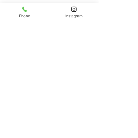
Phone
Instagram
コメント
7月の定休日のお知らせ
ワンブリーチイン
コメントを追加…
です🍀
カラー