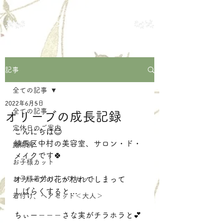
練馬区中村の美容室
サロン・ド・メイク
記事
全ての記事
2022年6月5日
全ての記事
オリーブの成長記録
定休日のご案内
こんにちは😊
練馬区中村の美容室、サロン・ド・
施術例
メイクです🍀
お子様カット
お子様着付け、ヘアセット
オリーブの花が枯れてしまって
しばらくすると…
着付け、ヘアセット＜大人＞
ちぃー－－－さな実がチラホラと💕