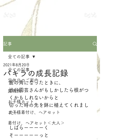
練馬区中村の美容室
サロン・ド・メイク
記事
全ての記事
2021年8月20日
全ての記事
パキラの成長記録
定休日のご案内
鹿の角になったときに、
渋谷園芸さんがもしかしたら根がつ
施術例
くかもしれないからと
お子様カット
切った時の先を鉢に植えてくれまし
お子様着付け、ヘアセット
た✨
着付け、ヘアセット＜大人＞
しばらーーーーく
そーーーーーっと