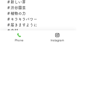
＃新しい芽
＃渋谷園芸
＃植物の力
＃キラキラパワー
＃届きますように
＃中村
＃練馬
Phone
Instagram
＃中村橋美容室
＃サロン・ド・メイク
すべて表示
最新記事