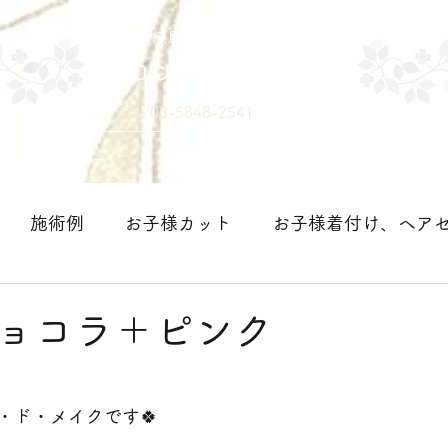
練馬区中村の美容室
サロン・ド・メイク
TEL 03-5848-2541
メニュー
お問い合わせ
店舗情報・アクセス
施術例
お子様カット
お子様着付け、ヘア
＞
ョコラ＋ピンク
・ド・メイクです🍀