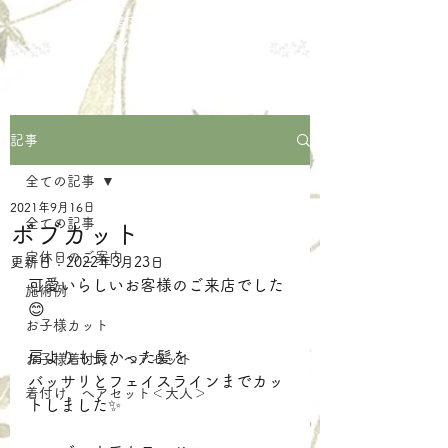
練馬区中村の美容室
サロン・ド・メイク
記事
全ての記事
2021年9月16日
全ての記事
ボブカット
定休日のご案内
更新日：
2022年3月23日
可愛いらしいお客様のご来店でした
施術例
😊
お子様カット
肩よりも長かった髪を
お子様着付け、ヘアセット
バッサリとフェイスラインまでカッ
着付け、ヘアセット＜大人＞
トしました✨