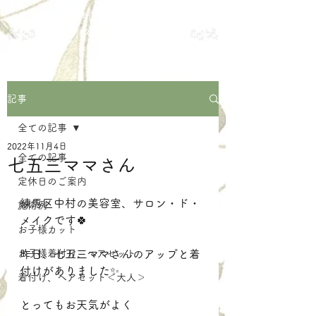
練馬区中村の美容室
サロン・ド・メイク
記事
全ての記事
2022年11月4日
全ての記事
七五三ママさん
定休日のご案内
練馬区中村の美容室、サロン・ド・
施術例
メイクです🍀
お子様カット
お子様着付け、ヘアセット
昨日、七五三ママさんのアップと着
付けがありました✨
着付け、ヘアセット＜大人＞
とってもお天気がよく