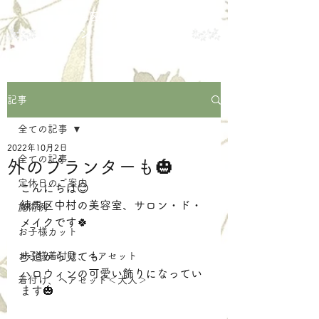
練馬区中村の美容室
サロン・ド・メイク
記事
全ての記事
2022年10月2日
全ての記事
外のプランターも🎃
定休日のご案内
こんにちは😊
練馬区中村の美容室、サロン・ド・
施術例
メイクです🍀
お子様カット
お子様着付け、ヘアセット
歩道から見ても
ハロウィンの可愛い飾りになってい
着付け、ヘアセット＜大人＞
ます🎃