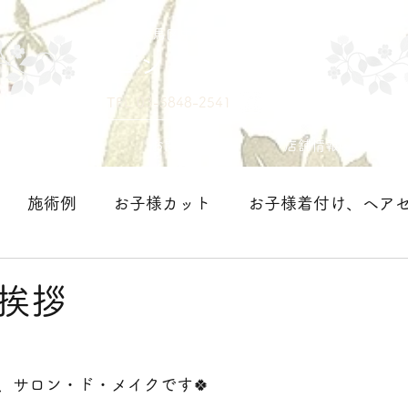
練馬区中村の美容室
サロン・ド・メイク
TEL 03-5848-2541
メニュー
お問い合わせ
店舗情報・アクセス
施術例
お子様カット
お子様着付け、ヘア
＞
挨拶
、サロン・ド・メイクです🍀