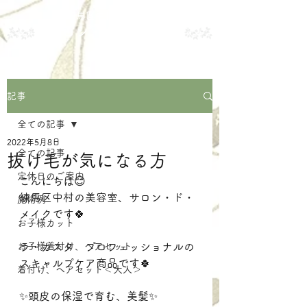
練馬区中村の美容室
サロン・ド・メイク
記事
全ての記事
2022年5月8日
全ての記事
抜け毛が気になる方
定休日のご案内
こんにちは😊
練馬区中村の美容室、サロン・ド・
施術例
メイクです🍀
お子様カット
お子様着付け、ヘアセット
ラ・カスタ　プロフェッショナルの
スキャルプケア商品です🍀
着付け、ヘアセット＜大人＞
✨頭皮の保湿で育む、美髪✨