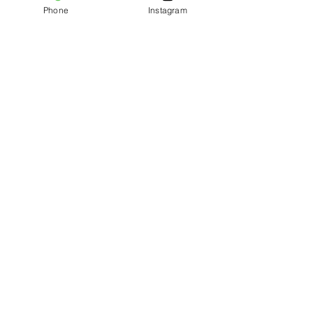
Phone
Instagram
コメント
7月の定休日のお知らせ
ワンブリーチイン
コメントを追加…
です🍀
カラー
サロン・ド・メイク