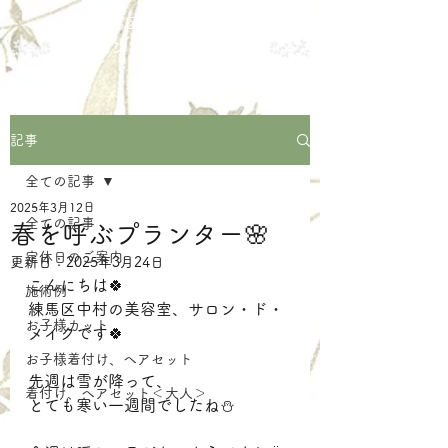
練馬区中村の美容室
サロン・ド・メイク
記事
全ての記事
2025年3月12日
全ての記事
春を呼ぶプランター🌸
定休日のご案内
更新日：
2025年3月24日
こんにちは🍀
施術例
練馬区中村の美容室、サロン・ド・
お子様カット
メイクです🍀
お子様着付け、ヘアセット
先週は雪が降って、
着付け、ヘアセット＜大人＞
とても寒い一週間でしたね⛄