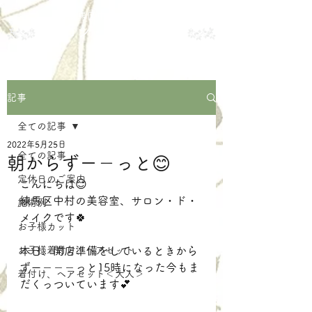
練馬区中村の美容室
サロン・ド・メイク
記事
全ての記事
2022年5月25日
全ての記事
朝からずー－っと😊
定休日のご案内
こんにちは😊
練馬区中村の美容室、サロン・ド・
施術例
メイクです🍀
お子様カット
お子様着付け、ヘアセット
本日、開店準備をしているときから
ずー－－－っと15時になった今もま
着付け、ヘアセット＜大人＞
だくっついています💕