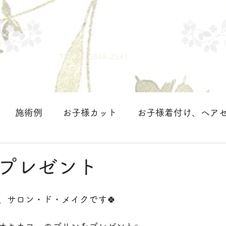
練馬区中村の美容室
サロン・ド・メイク
TEL 03-5848-2541
メニュー
お問い合わせ
店舗情報・アクセス
施術例
お子様カット
お子様着付け、ヘア
＞
プレゼント
、サロン・ド・メイクです🍀