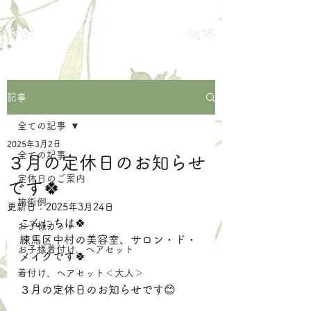
練馬区中村の美容室
サロン・ド・メイク
記事
全ての記事
2025年3月2日
全ての記事
３月の定休日のお知らせ
定休日のご案内
です🍀
施術例
更新日：
2025年3月24日
こんにちは🍀
お子様カット
練馬区中村の美容室、サロン・ド・
お子様着付け、ヘアセット
メイクです🍀
着付け、ヘアセット＜大人＞
３月の定休日のお知らせです😊