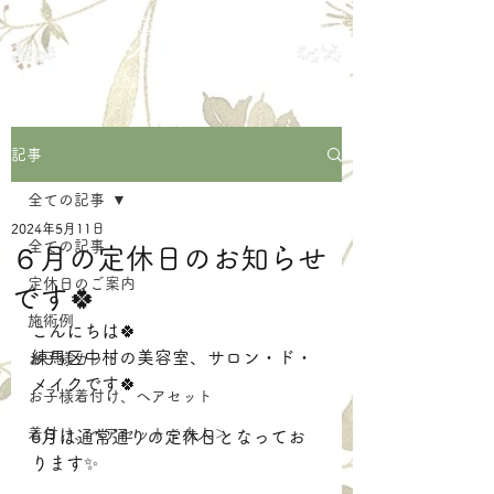
練馬区中村の美容室
サロン・ド・メイク
記事
全ての記事
2024年5月11日
全ての記事
６月の定休日のお知らせ
定休日のご案内
です🍀
施術例
こんにちは🍀
練馬区中村の美容室、サロン・ド・
お子様カット
メイクです🍀
お子様着付け、ヘアセット
着付け、ヘアセット＜大人＞
6月は通常通りの定休日となってお
ります✨