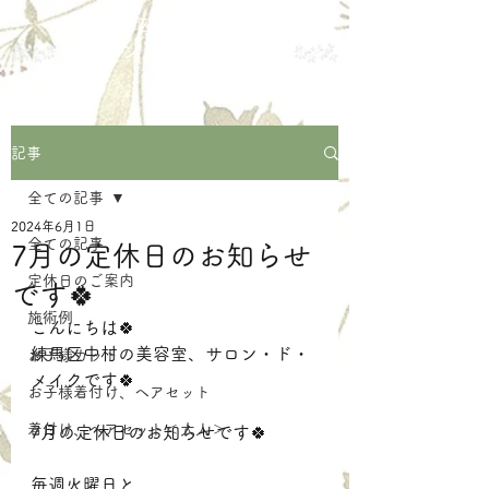
練馬区中村の美容室
サロン・ド・メイク
記事
全ての記事
2024年6月1日
全ての記事
7月の定休日のお知らせ
定休日のご案内
です🍀
施術例
こんにちは🍀
練馬区中村の美容室、サロン・ド・
お子様カット
メイクです🍀
お子様着付け、ヘアセット
着付け、ヘアセット＜大人＞
7月の定休日のお知らせです🍀
毎週火曜日と