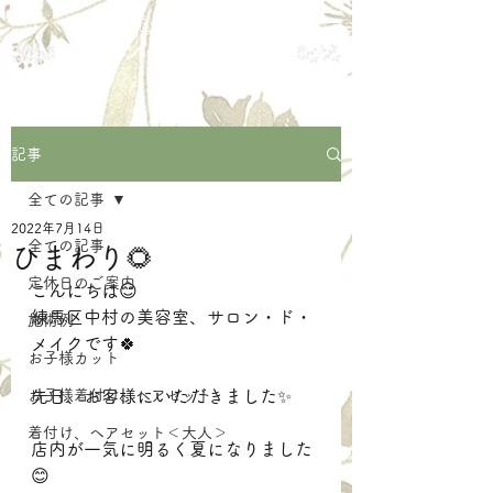
練馬区中村の美容室
サロン・ド・メイク
記事
全ての記事
2022年7月14日
全ての記事
ひまわり🌻
定休日のご案内
こんにちは😊
練馬区中村の美容室、サロン・ド・
施術例
メイクです🍀
お子様カット
お子様着付け、ヘアセット
先日、お客様にいただきました✨
着付け、ヘアセット＜大人＞
店内が一気に明るく夏になりました
😊